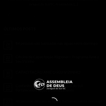
Jaraguá do Sul/SC. A cerimônia, [...]
ÚLTIMOS POSTS
84 pessoas são batizadas nas águas neste domingo
26
nov
Oficina de Capacitação Regional – Programa Ame o
22
nov
Seu Vizinho
CAPACITAÇÃO AME O SEU VIZINHO
30
out
Conferência da Família em Jaraguá do Sul:
12
jun
Fortalecendo Laços e Conhecimento
46 pessoas descem as àguas batismais neste domingo
27
maio