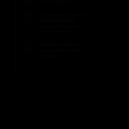
out
O SEU VIZINHO
Conferência da Família
12
jun
em Jaraguá do Sul:
Fortalecendo Laços e
Conhecimento
46 pessoas descem as
27
maio
àguas batismais neste
domingo