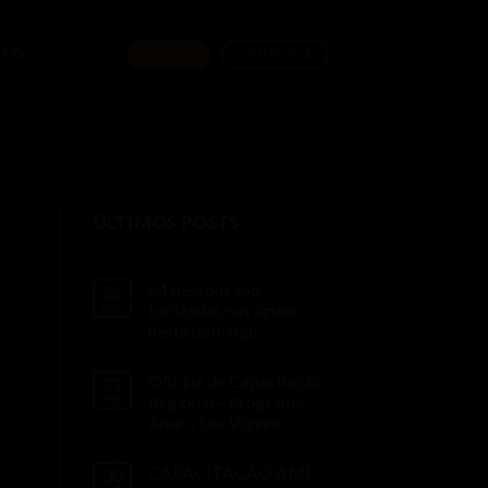
ATO
AO VIVO
CONTRIBUA
ÚLTIMOS POSTS
84 pessoas são
26
nov
batizadas nas águas
neste domingo
Oficina de Capacitação
22
nov
Regional – Programa
Ame o Seu Vizinho
CAPACITAÇÃO AME
30