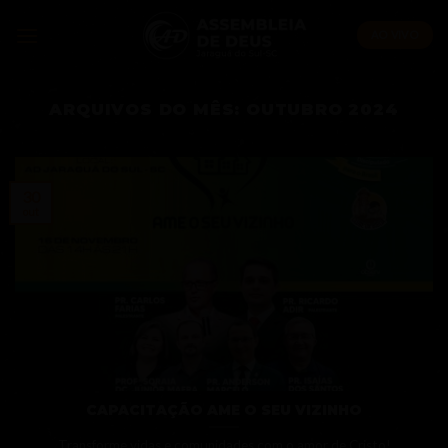
Skip
to
AO VIVO
content
ARQUIVOS DO MÊS:
OUTUBRO 2024
30
out
CAPACITAÇÃO AME O SEU VIZINHO
Transforme vidas e comunidades com o amor de Cristo!