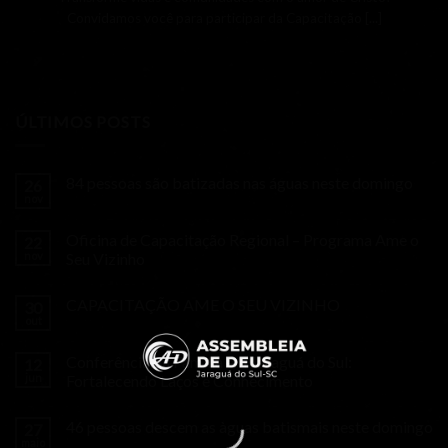
Convidamos você para participar da Capacitação [...]
ÚLTIMOS POSTS
84 pessoas são batizadas nas águas neste domingo
26
nov
Oficina de Capacitação Regional – Programa Ame o
22
nov
Seu Vizinho
CAPACITAÇÃO AME O SEU VIZINHO
30
out
Conferência da Família em Jaraguá do Sul:
12
jun
Fortalecendo Laços e Conhecimento
46 pessoas descem as àguas batismais neste domingo
27
maio