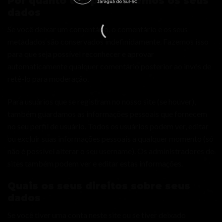
Por quanto tempo mantemos os seus
dados
Se você deixar um comentário, o comentário e os seus
metadados são conservados indefinidamente. Fazemos isso
para que seja possível reconhecer e aprovar
automaticamente qualquer comentário posterior ao invés de
retê-lo para moderação.
Para usuários que se registram no nosso site (se houver),
também guardamos as informações pessoais que fornecem
no seu perfil de usuário. Todos os usuários podem ver, editar
ou excluir suas informações pessoais a qualquer momento (só
não é possível alterar o seu username). Os administradores de
sites também podem ver e editar estas informações.
Quais os seus direitos sobre seus
dados
Se você tiver uma conta neste site ou se tiver deixado