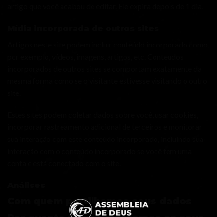
artigo que você acabou de editar. Ele expira depois de 1 dia.
Mídia incorporada de outros sites
Artigos neste site podem incluir conteúdo incorporado como,
por exemplo, vídeos, imagens, artigos, etc. Conteúdos
incorporados de outros sites se comportam exatamente da
mesma forma como se o visitante estivesse visitando o outro
site.
Estes sites podem coletar dados sobre você, usar cookies,
incorporar rastreamento adicional de terceiros e monitorar
sua interação com este conteúdo incorporado, incluindo sua
interação com o conteúdo incorporado se você tem uma
conta e está conectado com o site.
Análises
Com quem partilhamos seus dados