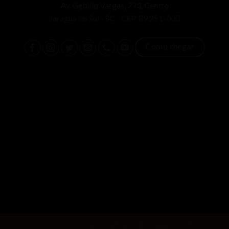
Av. Getúlio Vargas, 773, Centro
Jaraguá do Sul - SC - CEP. 89.251-000
Como chegar
Copyright 2026 ©
Desenvolvido por AD Jaraguá do Sul -SC