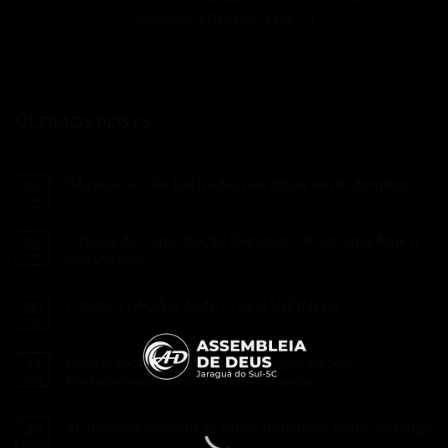
agradecer a Deus por cada [...]
ÚLTIMOS POSTS
84 pessoas são batizadas nas águas neste domingo
26
nov
Oficina de Capacitação Regional – Programa Ame o
22
nov
Seu Vizinho
CAPACITAÇÃO AME O SEU VIZINHO
30
out
Conferência da Família em Jaraguá do Sul:
12
jun
Fortalecendo Laços e Conhecimento
46 pessoas descem as àguas batismais neste domingo
27
maio