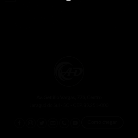
Av. Getúlio Vargas, 773, Centro
Jaraguá do Sul - SC - CEP. 89.251-000
Como chegar