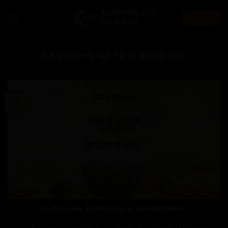
Skip
to
AO VIVO
content
ARQUIVOS DE TAG:
EVENTOS
29
dez
12 Dias de Adoração e Alinhamento
Todos os anos celebramos 12 dias do ano com um culto para