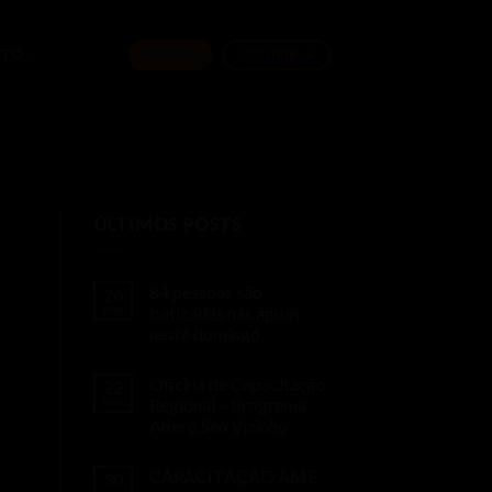
ATO
AO VIVO
CONTRIBUA
ÚLTIMOS POSTS
84 pessoas são
26
nov
batizadas nas águas
neste domingo
Oficina de Capacitação
22
nov
Regional – Programa
Ame o Seu Vizinho
CAPACITAÇÃO AME
30