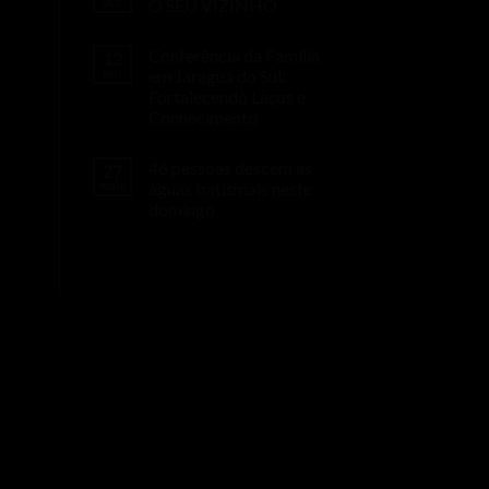
out
O SEU VIZINHO
Conferência da Família
12
jun
em Jaraguá do Sul:
Fortalecendo Laços e
Conhecimento
46 pessoas descem as
27
maio
àguas batismais neste
domingo