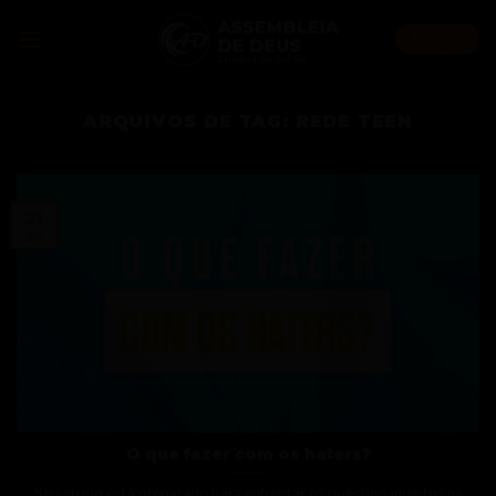
Skip
to
AO VIVO
content
ARQUIVOS DE TAG:
REDE TEEN
21
jan
O que fazer com os haters?
Seu grupo está preparado para enfrentar os questionamentos na