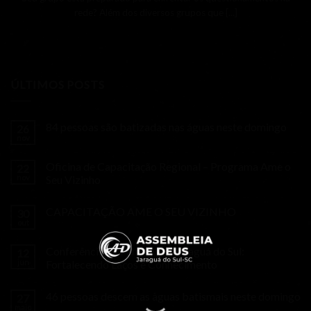
rede? Além dos diversos grupos que [...]
ÚLTIMOS POSTS
84 pessoas são batizadas nas águas neste domingo
26
nov
Oficina de Capacitação Regional – Programa Ame o
22
nov
Seu Vizinho
CAPACITAÇÃO AME O SEU VIZINHO
30
out
Conferência da Família em Jaraguá do Sul:
12
jun
Fortalecendo Laços e Conhecimento
46 pessoas descem as àguas batismais neste domingo
27
maio