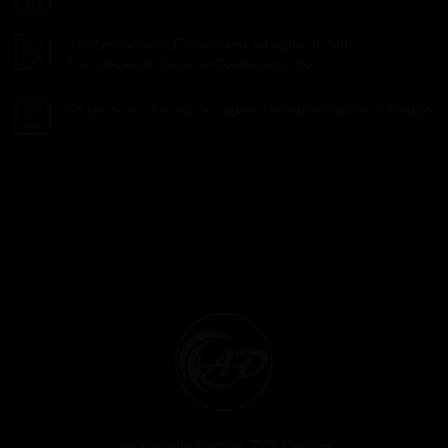
out
Conferência da Família em Jaraguá do Sul:
12
jun
Fortalecendo Laços e Conhecimento
46 pessoas descem as àguas batismais neste domingo
27
maio
Av. Getúlio Vargas, 773, Centro