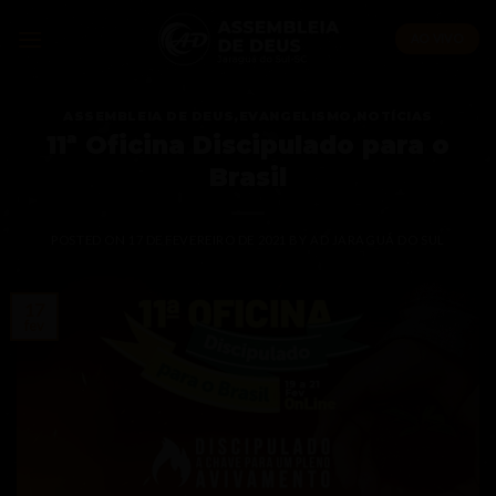
Skip
to
AO VIVO
content
ASSEMBLEIA DE DEUS
,
EVANGELISMO
,
NOTÍCIAS
11ª Oficina Discipulado para o
Brasil
POSTED ON
17 DE FEVEREIRO DE 2021
BY
AD JARAGUÁ DO SUL
17
fev