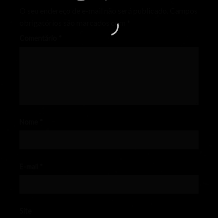
O seu endereço de e-mail não será publicado.
Campos
obrigatórios são marcados com
*
Comentário
*
Nome
*
E-mail
*
Site