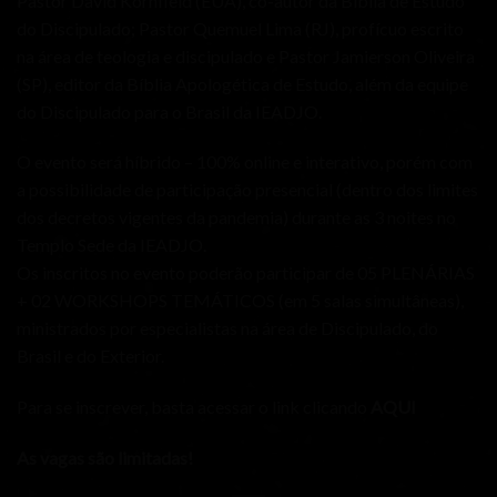
Pastor David Kornfield (EUA), co-autor da Bíblia de Estudo
do Discipulado; Pastor Quemuel Lima (RJ), profícuo escrito
na área de teologia e discipulado e Pastor Jamierson Oliveira
(SP), editor da Bíblia Apologética de Estudo, além da equipe
do Discipulado para o Brasil da IEADJO.
O evento será híbrido – 100% online e interativo, porém com
a possibilidade de participação presencial (dentro dos limites
dos decretos vigentes da pandemia) durante as 3 noites no
Templo Sede da IEADJO.
Os inscritos no evento poderão participar de 05 PLENÁRIAS
+ 02 WORKSHOPS TEMÁTICOS (em 5 salas simultâneas),
ministrados por especialistas na área de Discipulado, do
Brasil e do Exterior.
Para se inscrever, basta acessar o link clicando
AQUI
As vagas são limitadas!