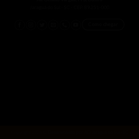
Jaraguá do Sul - SC - CEP. 89.251-000
Como chegar
Copyright 2026 ©
Desenvolvido por AD Jaraguá do Sul -SC