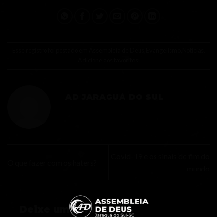
Esse registro foi postado em
Assembleia de Deus
,
Evangelismo
,
Notícias
.
Adicione aos favoritos
.
AD JARAGUÁ DO SUL
Covid-19 e os sinais do fim do
O que fazer com os haters?
mundo
Deixe um comentário