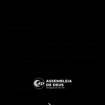
meio do Jejum e [...]
ÚLTIMOS POSTS
84 pessoas são batizadas nas águas neste domingo
26
nov
Oficina de Capacitação Regional – Programa Ame o
22
nov
Seu Vizinho
CAPACITAÇÃO AME O SEU VIZINHO
30
out
Conferência da Família em Jaraguá do Sul:
12
jun
Fortalecendo Laços e Conhecimento
46 pessoas descem as àguas batismais neste domingo
27
maio