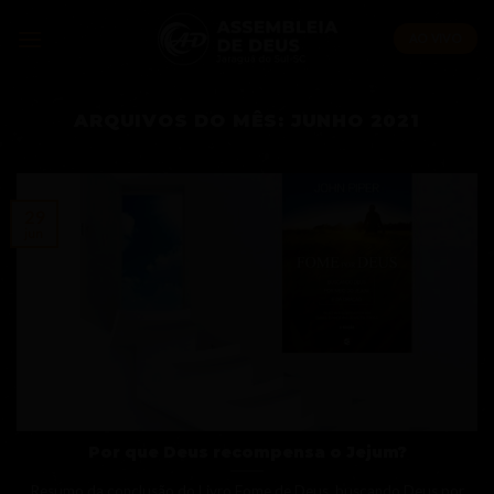
Skip
to
AO VIVO
content
ARQUIVOS DO MÊS:
JUNHO 2021
29
jun
Por que Deus recompensa o Jejum?
Resumo da conclusão do Livro Fome de Deus, buscando Deus por