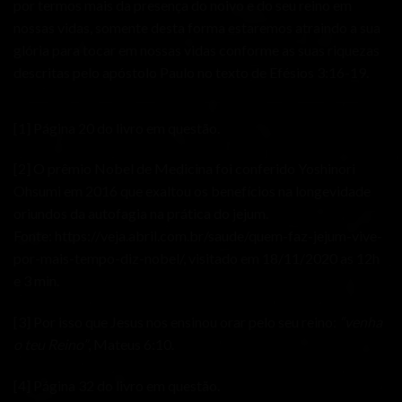
por termos mais da presença do noivo e do seu reino em
nossas vidas, somente desta forma estaremos atraindo a sua
glória para tocar em nossas vidas conforme as suas riquezas
descritas pelo apóstolo Paulo no texto de Efésios 3:16-19.
[1]
Página 20 do livro em questão.
[2]
O prêmio Nobel de Medicina foi conferido Yoshinori
Ohsumi em 2016 que exaltou os benefícios na longevidade
oriundos da autofagia na prática do jejum.
Fonte:
https://veja.abril.com.br/saude/quem-faz-jejum-vive-
por-mais-tempo-diz-nobel/
, visitado em 18/11/2020 as 12h
e 3 min.
[3]
Por isso que Jesus nos ensinou orar pelo seu reino:
“venha
o teu Reino”
, Mateus 6:10.
[4]
Página 32 do livro em questão.