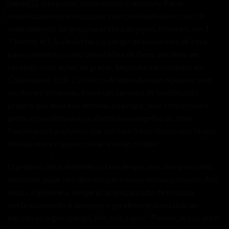
saúde
[2]
. Isto posto, observemos o apóstolo Paulo
manifestando preocupações com possíveis distorções do
entendimento da igreja na prática do jejum. Primeiro, em 1
Timóteo 4:1-5 ele destaca o perigo de deixarmos de olhar
para o alimento como uma dádiva de Deus que deve ser
recebido com ações de graças. Segundo, ele combate em
Colossenses 2:20-23 o risco de entendermos o jejum como
um fim em si mesmo, como um caminho de santificação
própria que levará os homens a castigar seus corpos numa
prática moralista que se afasta do evangelho de Jesus.
Percebamos, portanto, que existem linhas tênues que fazem
divisão entre o jejum cristão e o não cristão.
O próprio Jesus defendeu o fato de que seus discípulos não
deveriam jejuar nos dias em que o noivo estava presente. Até
então, o jejum era, em geral, acompanhado de tristeza,
quebrantamento e desespero geralmente associado ao
pecado ou algum perigo. Por isso, falou:
“Podem, acaso, estar