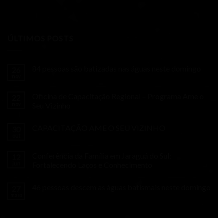
ÚLTIMOS POSTS
84 pessoas são batizadas nas águas neste domingo
26
nov
Oficina de Capacitação Regional – Programa Ame o
22
nov
Seu Vizinho
CAPACITAÇÃO AME O SEU VIZINHO
30
out
Conferência da Família em Jaraguá do Sul:
12
jun
Fortalecendo Laços e Conhecimento
46 pessoas descem as àguas batismais neste domingo
27
maio