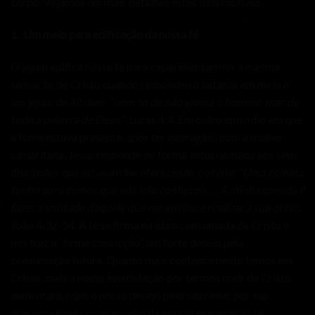
corpo. Vejamos em mais detalhes estes dois motivos.
1.
Um meio para edificação da nossa fé
O jejum edifica nossa fé para experimentarmos a mesma
sensação de Cristo quando respondeu a Satanás em meio a
um jejum de 40 dias:
“nem só de pão viverá o homem, mas de
toda a palavra de Deus”
, Lucas 4:4. Em outro episódio em que
a fome estava presente, após ter interagido com a mulher
samaritana, Jesus responde de forma entusiasmada aos seus
discípulos que estavam lhe oferecendo comida:
“Uma comida
tenho para comer, que vós não conheceis … A minha comida é
fazer a vontade daquele que me enviou e realizar a sua obra”
,
João 4:32-34. A fé se firma na obra consumada de Cristo e
nos traz a “firme convicção”, um forte desejo pela
consumação futura. Quanto mais contentamento temos em
Cristo, mais a nossa insatisfação por termos mais de Cristo
aumentará, mais o nosso desejo pelo seu reino, por sua
presença e pela consumação da nossa regeneração se