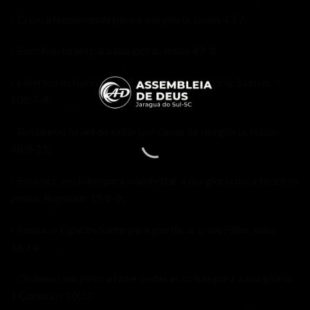
· Criou a humanidade para a sua glória, Isaias 43:7;
· Escolheu Israel para sua glória, Isaías 49:3;
· Libertou os hebreus do Egito para a sua glória, Salmos
106:7-8;
· Restaurou Israel do exílio por causa da sua glória, Isaíais
48:9-11;
· Enviou o seu Filho para manifestar a sua glória para todos os
povos, Romanos 15:8-9;
· Enviou o Espírito Santo para glorificar o seu Filho, João
16:14;
· Ordenou seu povo a fazer todas as coisas para a sua glória,
1 Coríntios 10:31;