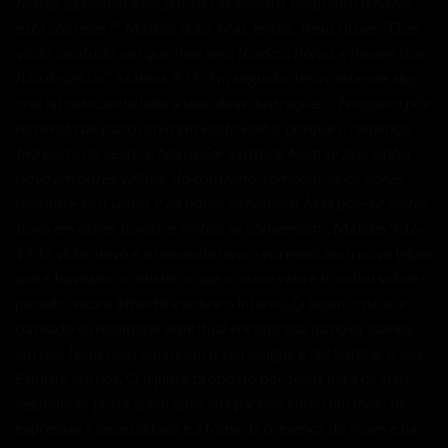
tristes os convidados para o casamento, enquanto o noivo
está com eles?”
, Mateus 9:15. Mas, então, Jesus disse:
“Dias
virão, contudo, em que lhes será tirado o noivo, e nesses dias
hão de jejuar.”
, Mateus 9:15. Em seguida, Jesus defende algo
crucial colocando lado a lado duas ilustrações:
“Ninguém põe
remendo de pano novo em veste velha; porque o remendo
tira parte da veste, e fica maior a rotura. Nem se põe vinho
novo em odres velhos; do contrário, rompem-se os odres,
derrama-se o vinho, e os odres se perdem. Mas põe-se vinho
novo em odres novos, e ambos se conservam.”
, Mateus 9:16-
17. O vinho novo e o remendo novo representam o novo jejum
que é baseado no mistério que o noivo veio e triunfou sobre o
pecado, sobre a morte e sobre o inferno. O jejum cristão é
baseado na realidade espiritual encontrada na nova aliança
em que Jesus nos remiu com o seu sangue e fez habitar o seu
Espírito em nós. O jejum é proposto por Jesus para os seus
seguidores praticarem após sua partida como um meio de
expressar a necessidade e a fome da presença do noivo e na