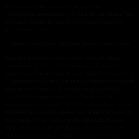
Deus em nosso interior desobstruindo-nos das
“preocupações deste mundo” e da “sedução das riquezas” que
sufocam a semente do evangelho em nossas vidas como
verdadeiros espinhos.
2.
Um meio de atrairmos a glória de Deus para nossas vidas
Segundo o autor, Deus comprometeu-se em sua palavra
recompensar os atos do coração humano que exprimem a
impotência humana e a esperança em Deus
[6]
. Em Isaias 55:1-
3, Deus oferece pão, vinho, água e fino manjares a todo aquele
que manifestar fome e sede da sua presença, que sejam
capazes de se desprenderem das coisas que não são
espirituais. Em Apocalipse 21:6 e 22:17 mais uma vez oferece
sua benevolência apenas àqueles que manifestarem sede por
sua presença. No texto em epígrafe, Lucas 6:21, Deus se
compromete em saciar apenas os que tem fome. Nas bem
aventuranças narrada por Mateus, Deus promete o reino