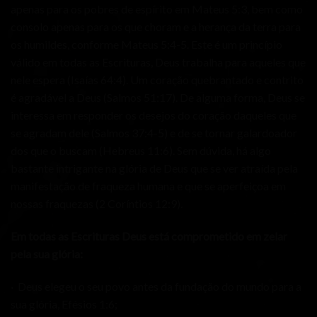
apenas para os pobres de espírito em Mateus 5:3, bem como
consolo apenas para os que choram e a herança da terra para
os humildes, conforme Mateus 5:4-5. Este é um princípio
válido em todas as Escrituras, Deus trabalha para aqueles que
nele espera (Isaías 64:4). Um coração quebrantado e contrito
é agradável a Deus (Salmos 51:17). De alguma forma, Deus se
interessa em responder os desejos do coração daqueles que
se agradam dele (Salmos 37:4-5) e de se tornar galardoador
dos que o buscam (Hebreus 11:6). Sem dúvida, há algo
bastante intrigante na glória de Deus que se ver atraída pela
manifestação de fraqueza humana e que se aperfeiçoa em
nossas fraquezas (2 Coríntios 12:9).
Em todas as Escrituras Deus está comprometido em zelar
pela sua glória:
· Deus elegeu o seu povo antes da fundação do mundo para a
sua glória, Efésios 1:6;