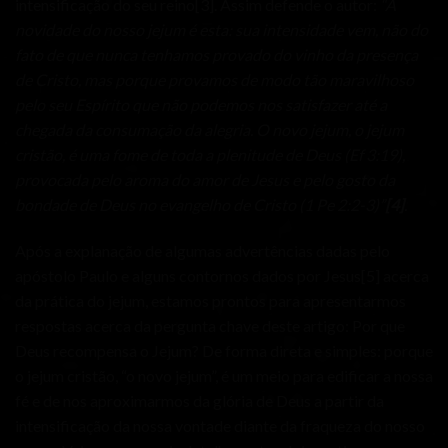
intensificação do seu reino
[3]
. Assim defende o autor:
“A
novidade do nosso jejum é esta: sua intensidade vem, não do
fato de que nunca tenhamos provado do vinho da presença
de Cristo, mas porque provamos de modo tão maravilhoso
pelo seu Espírito que não podemos nos satisfazer até a
chegada da consumação da alegria. O novo jejum, o jejum
cristão, é uma fome de toda a plenitude de Deus (Ef 3:19),
provocada pelo aroma do amor de Jesus e pelo gosto da
bondade de Deus no evangelho de Cristo (1 Pe 2:2-3)”
[4]
.
Após a explanação de algumas advertências dadas pelo
apóstolo Paulo e alguns contornos dados por Jesus
[5]
acerca
da prática do jejum, estamos prontos para apresentarmos
respostas acerca da pergunta chave deste artigo: Por que
Deus recompensa o Jejum? De forma direta e simples: porque
o jejum cristão, “o novo jejum”, é um meio para edificar a nossa
fé e de nos aproximarmos da glória de Deus a partir da
intensificação da nossa vontade diante da fraqueza do nosso