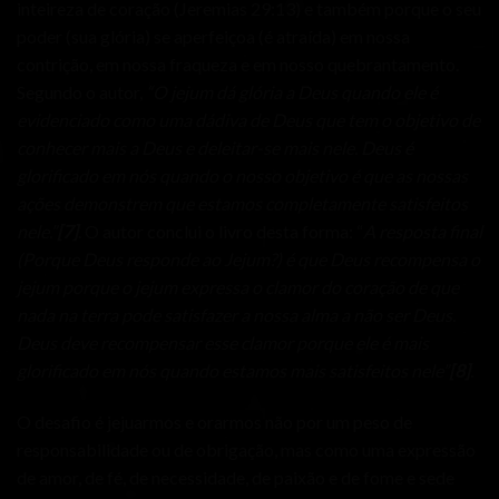
inteireza de coração (Jeremias 29:13) e também porque o seu
poder (sua glória) se aperfeiçoa (é atraída) em nossa
contrição, em nossa fraqueza e em nosso quebrantamento.
Segundo o autor,
“O jejum dá glória a Deus quando ele é
evidenciado como uma dádiva de Deus que tem o objetivo de
conhecer mais a Deus e deleitar-se mais nele. Deus é
glorificado em nós quando o nosso objetivo é que as nossas
ações demonstrem que estamos completamente satisfeitos
nele.”
[7]
. O autor conclui o livro desta forma: “
A resposta final
(Porque Deus responde ao Jejum?) é que Deus recompensa o
jejum porque o jejum expressa o clamor do coração de que
nada na terra pode satisfazer a nossa alma a não ser Deus.
Deus deve recompensar esse clamor porque ele é mais
glorificado em nós quando estamos mais satisfeitos nele”
[8]
.
O desafio é jejuarmos e orarmos não por um peso de
responsabilidade ou de obrigação, mas como uma expressão
de amor, de fé, de necessidade, de paixão e de fome e sede