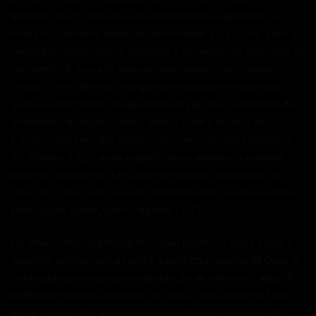
intensificará. E tudo isso está diretamente relacionado a
nossa fé, conforme definição de Hebreus 11:1:
“Ora, a fé é a
certeza de coisas que se esperam, a convicção de fatos que se
não veem”
. A nossa fé anda de mãos dadas com o jejum
cristão. Jesus afirmou isso quando explicou o motivo pelo
qual seus discípulos fracassaram em expulsar o demônio de
um menino epiléptico, Jesus deixou claro o motivo do
fracasso dos seus discípulos:
“por causa da vossa pequena
fé”
, Mateus 17:20, e em seguida, Jesus apontou o caminho
para eles edificarem a fé para enfrentarem aquele tipo de
situação:
“Mas esta casta de demônios não se expulsa senão
pela oração e pelo jejum”
, Mateus 17:21.
De uma forma sobrenatural, o novo jejum nos exercita para
experenciarmos mais a fome e a sede da presença de Deus. A
debilidade provocada pela abstenção de alimentos, algo tão
instintivo e natural do nosso ser, tem a capacidade de fazer
jorrar saciedade e ao mesmo tempo fome da presença de