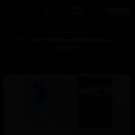
Skip
to
AO VIVO
content
ARTIGOS
,
REFLEXÃO
Por que Deus recompensa o
Jejum?
POSTED ON
29 DE JUNHO DE 2021
BY
AD JARAGUÁ DO SUL
29
jun