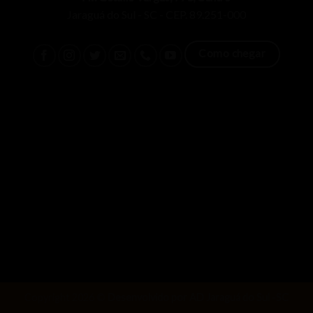
Jaraguá do Sul - SC - CEP. 89.251-000
Como chegar
Copyright 2026 ©
Desenvolvido por AD Jaraguá do Sul -SC