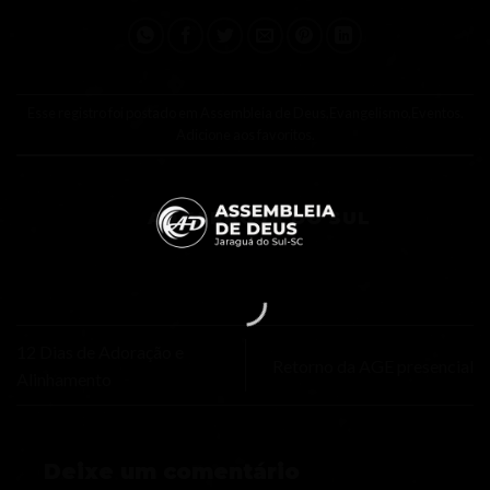
Esse registro foi postado em
Assembleia de Deus
,
Evangelismo
,
Eventos
.
Adicione aos favoritos
.
AD JARAGUÁ DO SUL
12 Dias de Adoração e
Retorno da AGE presencial
Alinhamento
Deixe um comentário