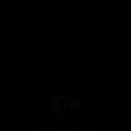
out
Conferência da Família em Jaraguá do Sul:
12
jun
Fortalecendo Laços e Conhecimento
46 pessoas descem as àguas batismais neste domingo
27
maio
Av. Getúlio Vargas, 773, Centro