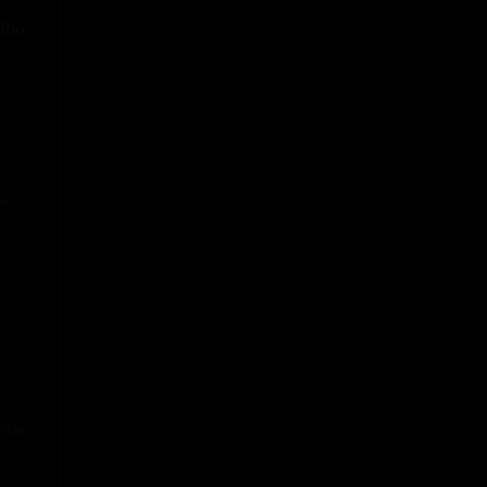
 Rio
do
onde