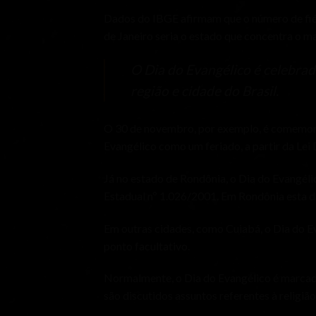
Dados do IBGE afirmam que o número de fiéi
de Janeiro seria o estado que concentra o m
O Dia do Evangélico é celebrad
região e cidade do Brasil.
O 30 de novembro, por exemplo, é comemorad
Evangélico como um feriado, a partir da Lei 
Já no estado de Rondônia, o Dia do Evangéli
Estadual nº 1.026/2001. Em Rondônia esta 
Em outras cidades, como Cuiabá, o Dia do E
ponto facultativo.
Normalmente, o Dia do Evangélico é marcado 
são discutidos assuntos referentes à religião