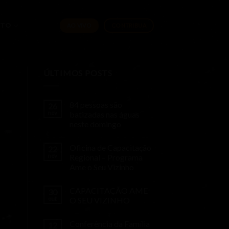
ATO
AO VIVO
CONTRIBUA
ÚLTIMOS POSTS
84 pessoas são
26
nov
batizadas nas águas
neste domingo
Oficina de Capacitação
22
nov
Regional – Programa
Ame o Seu Vizinho
CAPACITAÇÃO AME
30
out
O SEU VIZINHO
Conferência da Família
12