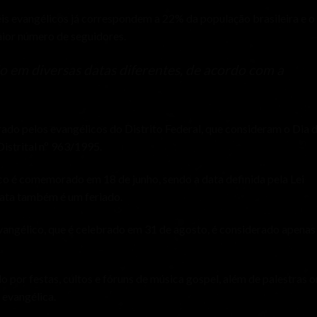
s evangélicos já correspondem a 22% da população brasileira e o
aior número de seguidores.
o em diversas datas diferentes, de acordo com a
o pelos evangélicos do Distrito Federal, que consideram o Dia 
Distrital nº 963/1995.
co é comemorado em 18 de junho, sendo a data definida pela Lei
data também é um feriado.
vangélico, que é celebrado em 31 de agosto, é considerado apenas
por festas, cultos e fóruns de música gospel, além de palestras 
 evangélica.