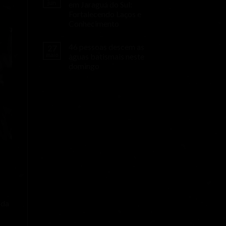
jun
em Jaraguá do Sul:
Fortalecendo Laços e
Conhecimento
46 pessoas descem as
27
maio
àguas batismais neste
domingo
 da