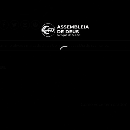
omemorativas
e marcado
Datas Comemorativas
,
Dia do Evangélico
.
UL
Como você tem orado?