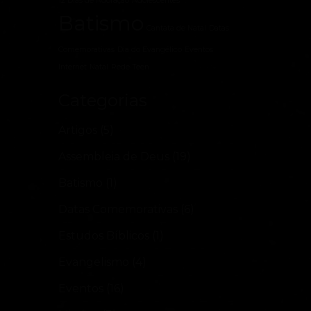
12 Dias de Adoração
Adolescentes
Batismo
Cantata de Natal
Datas
Comemorativas
Dia do Evangélico
Eventos
Internet
Natal
Rede Teen
Categorias
Artigos
(5)
Assembleia de Deus
(19)
Batismo
(1)
Datas Comemorativas
(6)
Estudos Bíblicos
(1)
Evangelismo
(4)
Eventos
(16)