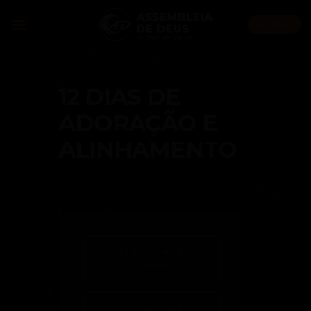
Skip
to
AO VIVO
content
12 DIAS DE
ADORAÇÃO E
ALINHAMENTO
+ Adicionar ao Calendário do
Google
+ iCal / Outlook export