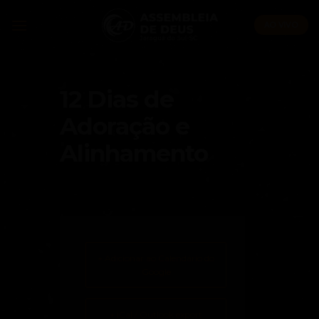
Skip
to
AO VIVO
content
12 Dias de
Adoração e
Alinhamento
+ Adicionar ao Calendário do
Google
+ iCal / Outlook export