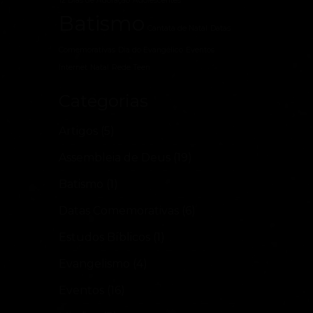
12 Dias de Adoração
Adolescentes
Batismo
Cantata de Natal
Datas
Comemorativas
Dia do Evangélico
Eventos
Internet
Natal
Rede Teen
Categorias
Artigos
(5)
Assembleia de Deus
(19)
Batismo
(1)
Datas Comemorativas
(6)
Estudos Bíblicos
(1)
Evangelismo
(4)
Eventos
(16)