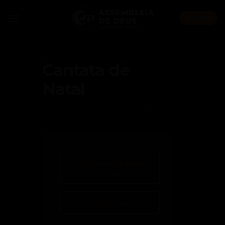
Skip
to
AO VIVO
content
Cantata de
Natal
+ Adicionar ao Calendário do
Google
+ iCal / Outlook export