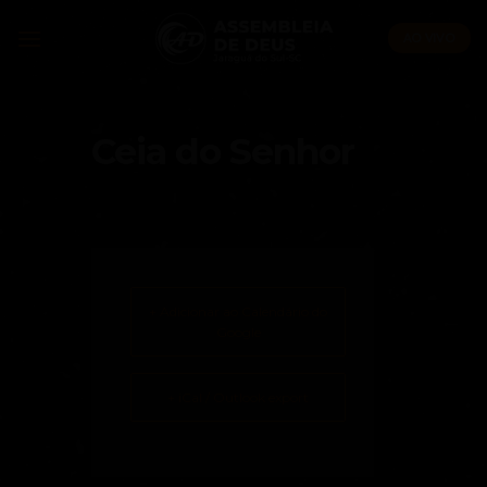
Skip
to
AO VIVO
content
Ceia do Senhor
+ Adicionar ao Calendário do
Google
+ iCal / Outlook export