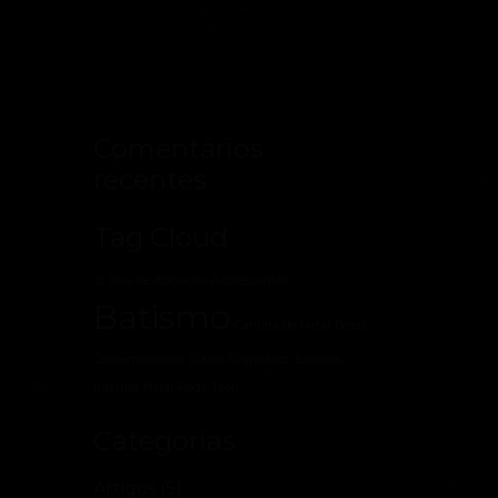
Comentários
recentes
Tag Cloud
12 Dias de Adoração
Adolescentes
Batismo
Cantata de Natal
Datas
Comemorativas
Dia do Evangélico
Eventos
Internet
Natal
Rede Teen
Categorias
Artigos
(5)