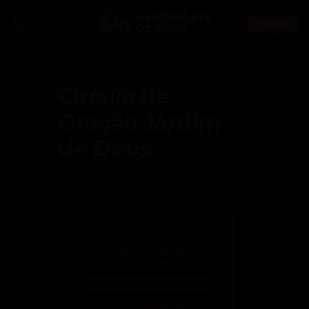
Skip
to
AO VIVO
content
Círculo de
Oração Jardim
de Deus
+ Adicionar ao Calendário do
Google
+ iCal / Outlook export