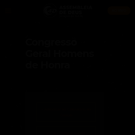
Skip
to
AO VIVO
content
Congresso
Geral Homens
de Honra
+ Adicionar ao Calendário do
Google
+ iCal / Outlook export