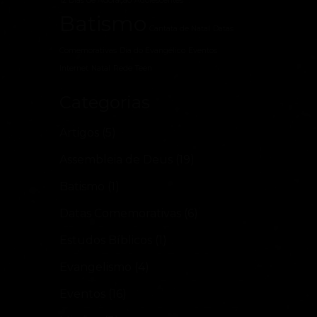
12 Dias de Adoração
Adolescentes
Batismo
Cantata de Natal
Datas
Comemorativas
Dia do Evangélico
Eventos
Internet
Natal
Rede Teen
Categorias
Artigos
(5)
Assembleia de Deus
(19)
Batismo
(1)
Datas Comemorativas
(6)
Estudos Bíblicos
(1)
Evangelismo
(4)
Eventos
(16)