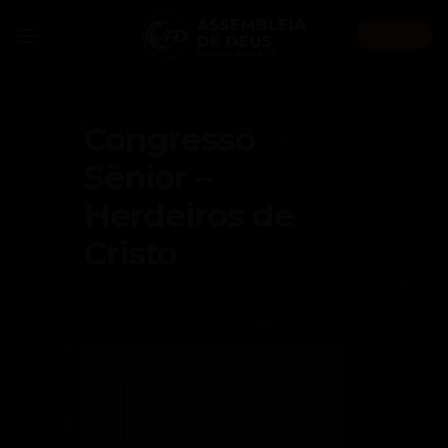
Skip
to
AO VIVO
content
Congresso
Sênior –
Herdeiros de
Cristo
+ Adicionar ao Calendário do
Google