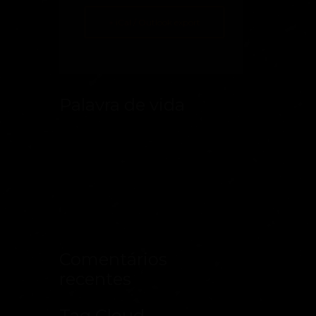
+ iCal / Outlook export
Palavra de vida
Comentários
recentes
Tag Cloud