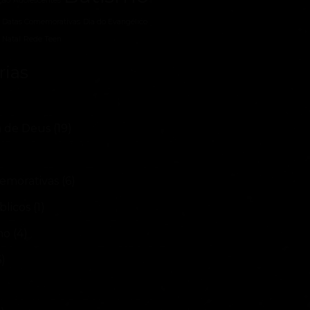
ção
Adolescentes
Datas Comemorativas
Dia do Evangélico
Natal
Rede Teen
rias
a de Deus
(19)
emorativas
(6)
blicos
(1)
mo
(4)
6)