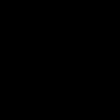
)
n
(1)
)
oria
(1)
os
 2024
(2)
024
(1)
4
(1)
(1)
3
(1)
(2)
022
(2)