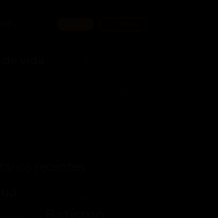
ATO
AO VIVO
CONTRIBUA
 de vida
ários recentes
oud
Batismo