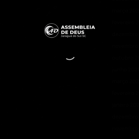
março 20
fevereiro 
dezembro 
novembro 
outubro 2
junho 202
março 202
fevereiro 
janeiro 20
dezembro
novembro