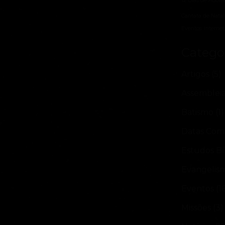
12 Dias de Adora
Cantata de Natal
Eventos
Internet
Catego
Artigos
(5)
Assemblei
Batismo
(1)
Datas Com
Estudos Bí
Evangelis
Eventos
(1
Missões
(3)