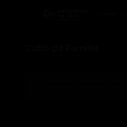
Skip
to
A IGREJA
C
content
Culto da Família
+ Adicionar ao Calendário do Google