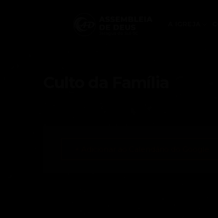
Skip
to
A IGREJA
C
content
Culto da Família
+ Adicionar ao Calendário do Google