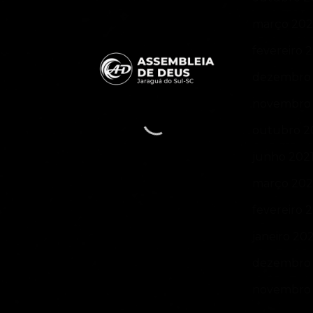
março 20
fevereiro 
dezembro 
novembro 
outubro 2
junho 202
março 202
fevereiro 
janeiro 20
dezembro
novembro