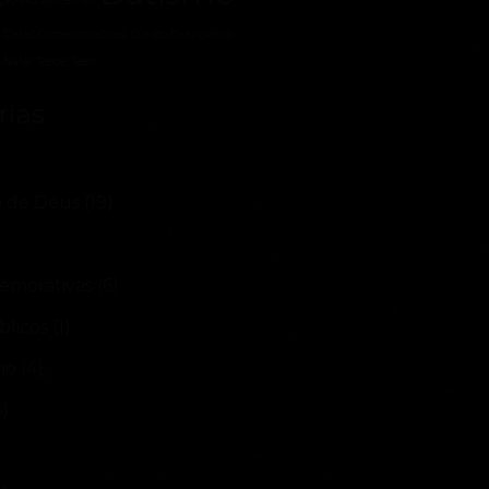
ção
Adolescentes
Datas Comemorativas
Dia do Evangélico
Natal
Rede Teen
rias
a de Deus
(19)
emorativas
(6)
blicos
(1)
mo
(4)
6)