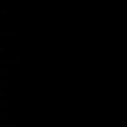
)
n
(1)
)
oria
(1)
os
 2024
(2)
024
(1)
4
(1)
(1)
3
(1)
(2)
022
(2)