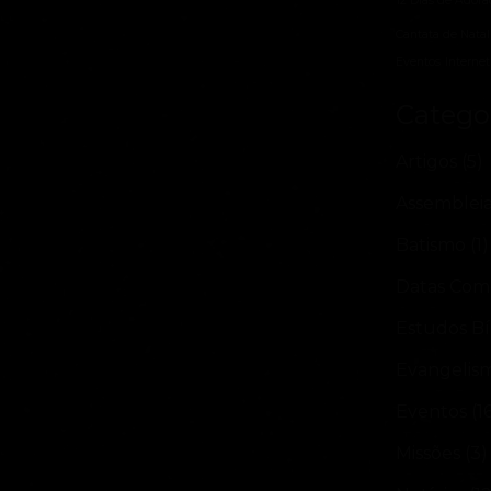
12 Dias de Adora
Cantata de Natal
Eventos
Internet
Catego
Artigos
(5)
Assemblei
Batismo
(1)
Datas Com
Estudos Bí
Evangelis
Eventos
(1
Missões
(3)