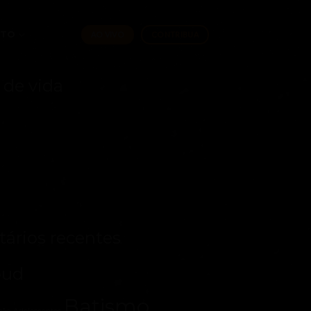
ATO
AO VIVO
CONTRIBUA
 de vida
ários recentes
oud
Batismo