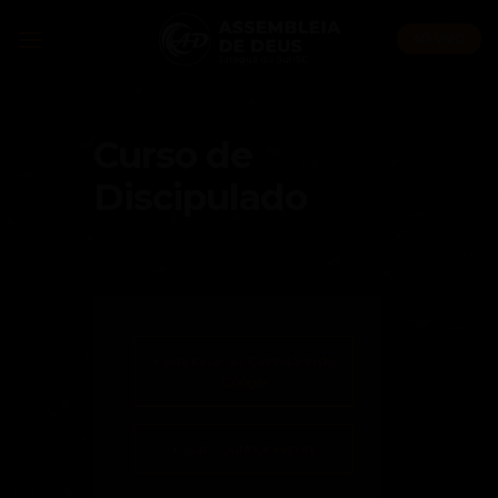
Skip
to
AO VIVO
content
Curso de
Discipulado
+ Adicionar ao Calendário do
Google
+ iCal / Outlook export