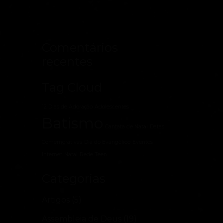
Comentários
recentes
Tag Cloud
12 Dias de Adoração
Adolescentes
Batismo
Cantata de Natal
Datas
Comemorativas
Dia do Evangélico
Eventos
Internet
Natal
Rede Teen
Categorias
Artigos
(5)
Assembleia de Deus
(19)