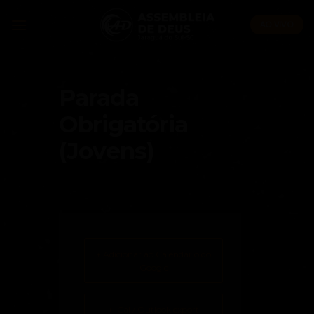
Skip
to
AO VIVO
content
Parada
Obrigatória
(Jovens)
+ Adicionar ao Calendário do
Google
+ iCal / Outlook export