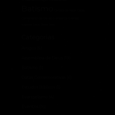
12 Dias de Adoração
Adolescentes
Batismo
Cantata de Natal
Datas
Comemorativas
Dia do Evangélico
Eventos
Internet
Natal
Rede Teen
Categorias
Artigos
(5)
Assembleia de Deus
(19)
Batismo
(1)
Datas Comemorativas
(6)
Estudos Bíblicos
(1)
Evangelismo
(4)
Eventos
(16)