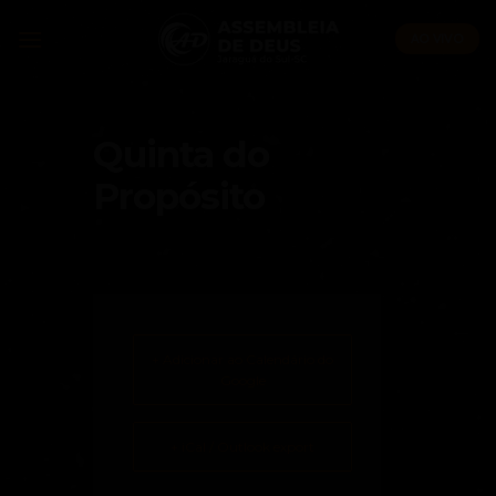
Skip
to
AO VIVO
content
Quinta do
Propósito
+ Adicionar ao Calendário do
Google
+ iCal / Outlook export