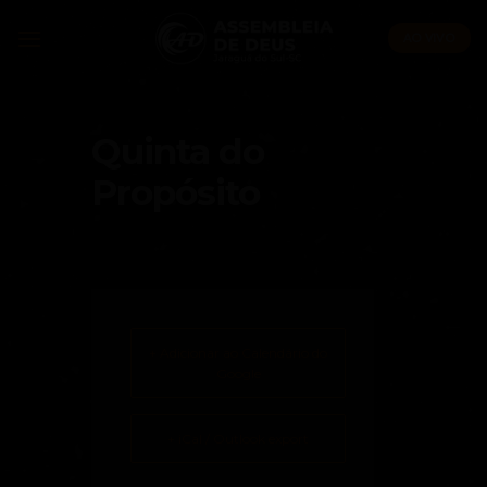
Skip
to
AO VIVO
content
Quinta do
Propósito
+ Adicionar ao Calendário do
Google
+ iCal / Outlook export