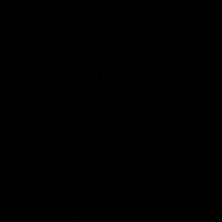
12 Dias de Adoração
Adolescentes
Batismo
Cantata de Natal
Datas
Comemorativas
Dia do Evangélico
Eventos
Internet
Natal
Rede Teen
Categorias
Artigos
(5)
Assembleia de Deus
(19)
Batismo
(1)
Datas Comemorativas
(6)
Estudos Bíblicos
(1)
Evangelismo
(4)
Eventos
(16)