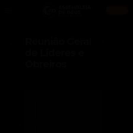
Skip
to
AO VIVO
content
Reunião Geral
de Líderes e
Obreiros
+ Adicionar ao Calendário do
Google
+ iCal / Outlook export